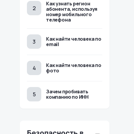
Как узнать регион
абонента, используя
номер мобильного
телефона
Как найти человека по
email
Как найти человека по
фото
Зачем пробивать
компанию по ИНН
Безопасность в