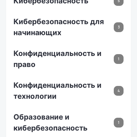
Кибербезопасность
5
Кибербезопасность для
3
начинающих
Конфиденциальность и
1
право
Конфиденциальность и
4
технологии
Образование и
1
кибербезопасность