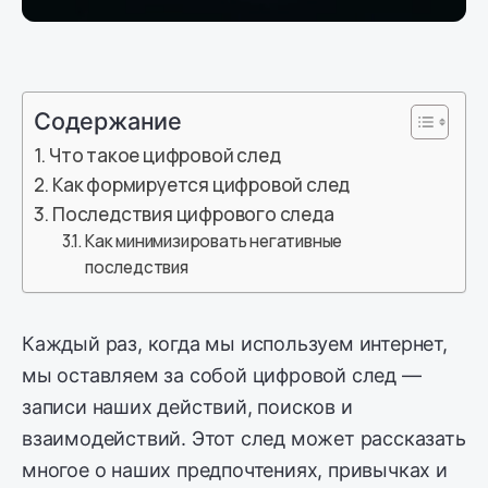
Содержание
Что такое цифровой след
Как формируется цифровой след
Последствия цифрового следа
Как минимизировать негативные
последствия
Каждый раз, когда мы используем интернет,
мы оставляем за собой цифровой след —
записи наших действий, поисков и
взаимодействий. Этот след может рассказать
многое о наших предпочтениях, привычках и