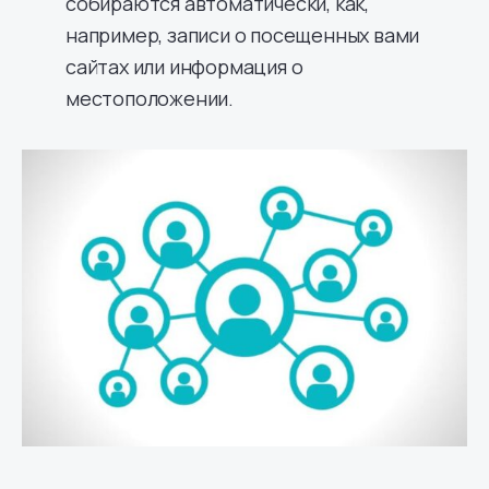
собираются автоматически, как,
например, записи о посещенных вами
сайтах или информация о
местоположении.