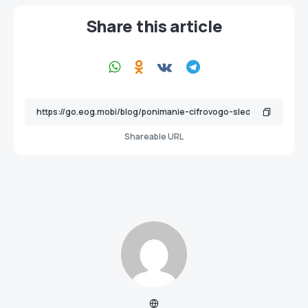
Share this article
Shareable URL