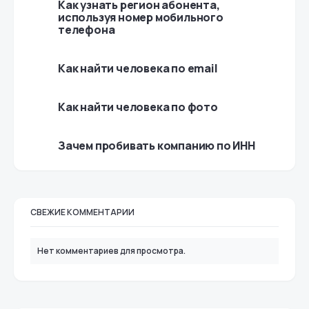
Как узнать регион абонента,
используя номер мобильного
телефона
Как найти человека по email
Как найти человека по фото
Зачем пробивать компанию по ИНН
СВЕЖИЕ КОММЕНТАРИИ
Нет комментариев для просмотра.