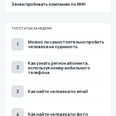
Зачем пробивать компанию по ИНН
ТОП СТАТЬИ ЗА НЕДЕЛЮ
Можно ли самостоятельно пробить
человека на судимость
Как узнать регион абонента,
используя номер мобильного
телефона
Как найти человека по email
Как найти человека по фото