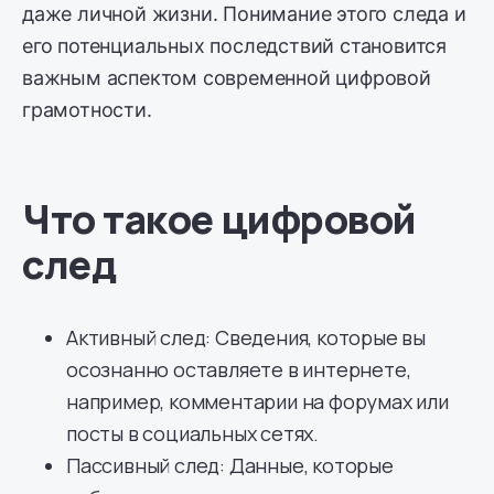
даже личной жизни. Понимание этого следа и
его потенциальных последствий становится
важным аспектом современной цифровой
грамотности.
Что такое цифровой
след
Активный след: Сведения, которые вы
осознанно оставляете в интернете,
например, комментарии на форумах или
посты в социальных сетях.
Пассивный след: Данные, которые